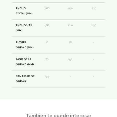
ANCHO
1086
1100
1220
TOTAL (MM)
ANCHO ÚTIL
988
1010
1220
(MM)
ALTURA
18
28
-
ONDA C (MM)
PASO DE LA
76
252
-
ONDA D (MM)
CANTIDAD DE
13,5
-
-
ONDAS
También te puede interesar